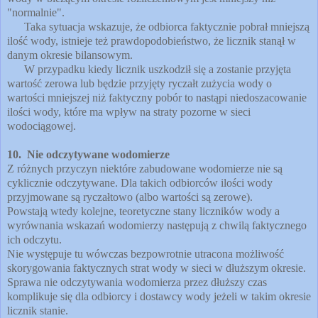
"normalnie".
Taka sytuacja wskazuje, że odbiorca faktycznie pobrał mniejszą
ilość wody, istnieje też prawdopodobieństwo, że licznik stanął w
danym okresie bilansowym.
W przypadku kiedy licznik uszkodził się a zostanie przyjęta
wartość zerowa lub będzie przyjęty ryczałt zużycia wody o
wartości mniejszej niż faktyczny pobór to nastąpi niedoszacowanie
ilości wody, które ma wpływ na straty pozorne w sieci
wodociągowej.
10. Nie odczytywane wodomierze
Z różnych przyczyn niektóre zabudowane wodomierze nie są
cyklicznie odczytywane. Dla takich odbiorców ilości wody
przyjmowane są ryczałtowo (albo wartości są zerowe).
Powstają wtedy kolejne, teoretyczne stany liczników wody a
wyrównania wskazań wodomierzy następują z chwilą faktycznego
ich odczytu.
Nie występuje tu wówczas bezpowrotnie utracona możliwość
skorygowania faktycznych strat wody w sieci w dłuższym okresie.
Sprawa nie odczytywania wodomierza przez dłuższy czas
komplikuje się dla odbiorcy i dostawcy wody jeżeli w takim okresie
licznik stanie.