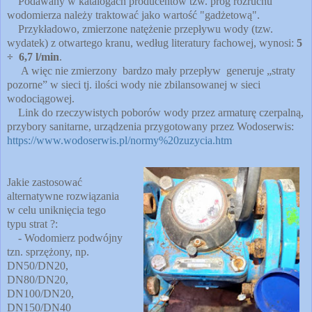
Podawany w katalogach producentów tzw. próg rozruchu
wodomierza należy traktować jako wartość "gadżetową".
Przykładowo, zmierzone natężenie przepływu wody (tzw.
wydatek) z otwartego kranu, według literatury fachowej, wynosi:
5
÷ 6,7 l/min
.
A więc nie zmierzony bardzo mały przepływ generuje „straty
pozorne” w sieci tj. ilości wody nie zbilansowanej w sieci
wodociągowej.
Link do rzeczywistych poborów wody przez armaturę czerpalną,
przybory sanitarne, urządzenia przygotowany przez Wodoserwis:
https://www.wodoserwis.pl/normy%20zuzycia.htm
Jakie zastosować
alternatywne rozwiązania
w celu uniknięcia tego
typu strat ?:
- Wodomierz podwójny
tzn. sprzężony, np.
DN50/DN20,
DN80/DN20,
DN100/DN20,
DN150/DN40