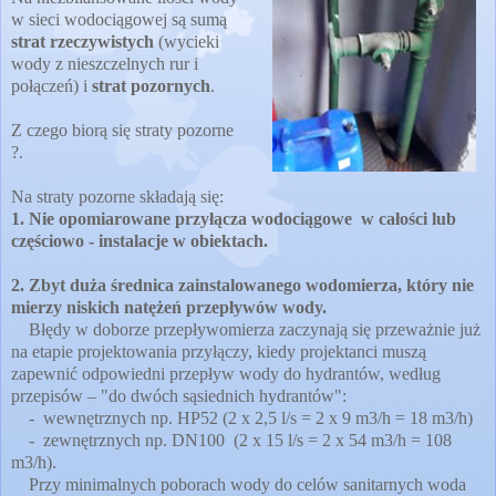
w sieci wodociągowej są sumą
strat rzeczywistych
(wycieki
wody z nieszczelnych rur i
połączeń) i
strat pozornych
.
Z czego biorą się straty pozorne
?.
Na straty pozorne składają się:
1. Nie opomiarowane przyłącza wodociągowe w całości lub
częściowo - instalacje w obiektach.
2. Zbyt duża średnica zainstalowanego wodomierza, który nie
mierzy niskich natężeń przepływów wody.
Błędy w doborze przepływomierza zaczynają się przeważnie już
na etapie projektowania przyłączy, kiedy projektanci muszą
zapewnić odpowiedni przepływ wody do hydrantów, według
przepisów – "do dwóch sąsiednich hydrantów":
- wewnętrznych np. HP52 (2 x 2,5 l/s = 2 x 9 m3/h = 18 m3/h)
- zewnętrznych np. DN100 (2 x 15 l/s = 2 x 54 m3/h = 108
m3/h).
Przy minimalnych poborach wody do celów sanitarnych woda