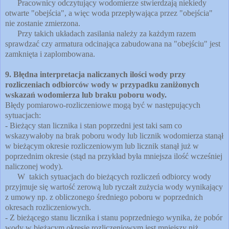
Pracownicy odczytujący wodomierze stwierdzają niekiedy
otwarte "obejścia", a więc woda przepływająca przez "obejścia"
nie zostanie zmierzona.
Przy takich układach zasilania należy za każdym razem
sprawdzać czy armatura odcinająca zabudowana na "obejściu" jest
zamknięta i zaplombowana.
9. Błędna interpretacja naliczanych ilości wody przy
rozliczeniach odbiorców wody w przypadku zaniżonych
wskazań wodomierza lub braku poboru wody.
Błędy pomiarowo-rozliczeniowe mogą być w następujących
sytuacjach:
- Bieżący stan licznika i stan poprzedni jest taki sam co
wskazywałoby na brak poboru wody lub licznik wodomierza stanął
w bieżącym okresie rozliczeniowym lub licznik stanął już w
poprzednim okresie (stąd na przykład była mniejsza ilość wcześniej
naliczonej wody).
W takich sytuacjach do bieżących rozliczeń odbiorcy wody
przyjmuje się wartość zerową lub ryczałt zużycia wody wynikający
z umowy np. z obliczonego średniego poboru w poprzednich
okresach rozliczeniowych.
- Z bieżącego stanu licznika i stanu poprzedniego wynika, że pobór
wody w bieżącym okresie rozliczeniowym jest mniejszy niż