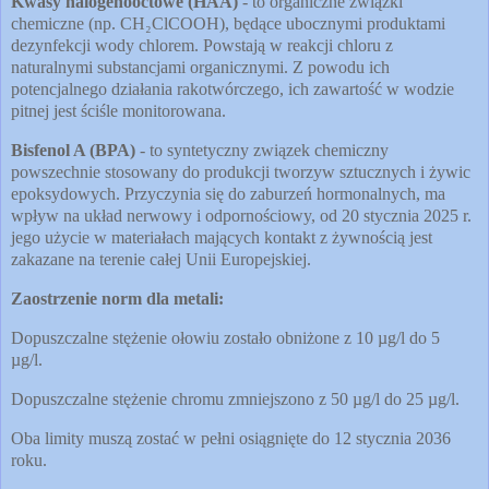
Kwasy halogenooctowe (HAA)
- to organiczne związki
chemiczne (np. CH₂ClCOOH), będące ubocznymi produktami
dezynfekcji wody chlorem. Powstają w reakcji chloru z
naturalnymi substancjami organicznymi. Z powodu ich
potencjalnego działania rakotwórczego, ich zawartość w wodzie
pitnej jest ściśle monitorowana.
Bisfenol A (BPA)
- to syntetyczny związek chemiczny
powszechnie stosowany do produkcji tworzyw sztucznych i żywic
epoksydowych. Przyczynia się do zaburzeń hormonalnych, ma
wpływ na układ nerwowy i odpornościowy, od 20 stycznia 2025 r.
jego użycie w materiałach mających kontakt z żywnością jest
zakazane na terenie całej Unii Europejskiej.
Zaostrzenie norm dla metali:
Dopuszczalne stężenie ołowiu zostało obniżone z 10 µg/l do 5
µg/l.
Dopuszczalne stężenie chromu zmniejszono z 50 µg/l do 25 µg/l.
Oba limity muszą zostać w pełni osiągnięte do 12 stycznia 2036
roku.