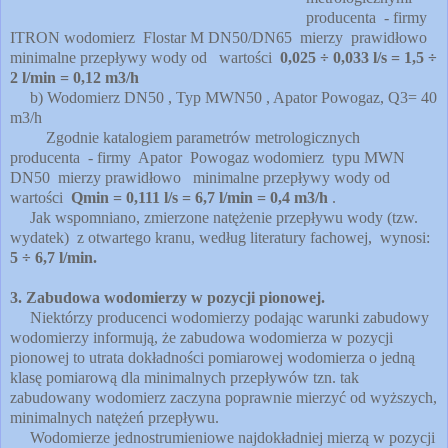
producenta - firmy
ITRON wodomierz Flostar M DN50/DN65 mierzy prawidłowo
minimalne przepływy wody od wartości
0,025 ÷ 0,033 l/s = 1,5 ÷
2 l/min = 0,12 m3/h
b) Wodomierz DN50 , Typ MWN50 , Apator Powogaz, Q3= 40
m3/h
Zgodnie katalogiem parametrów metrologicznych
producenta - firmy Apator Powogaz wodomierz typu MWN
DN50 mierzy prawidłowo minimalne przepływy wody od
wartości
Qmin = 0,111 l/s = 6,7 l/min = 0,4 m3/h
.
Jak wspomniano, zmierzone natężenie przepływu wody (tzw.
wydatek) z otwartego kranu, według literatury fachowej, wynosi:
5 ÷ 6,7 l/min.
3. Zabudowa wodomierzy w pozycji pionowej.
Niektórzy producenci wodomierzy podając warunki zabudowy
wodomierzy informują, że zabudowa wodomierza w pozycji
pionowej to utrata dokładności pomiarowej wodomierza o jedną
klasę pomiarową dla minimalnych przepływów tzn. tak
zabudowany wodomierz zaczyna poprawnie mierzyć od wyższych,
minimalnych natężeń przepływu.
Wodomierze jednostrumieniowe najdokładniej mierzą w pozycji