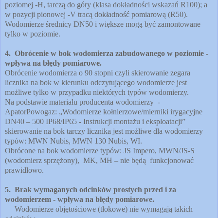
poziomej -H, tarczą do góry (klasa dokładności wskazań R100); a
w pozycji pionowej -V tracą dokładność pomiarową (R50).
Wodomierze średnicy DN50 i większe mogą być zamontowane
tylko w poziomie.
4. Obrócenie w bok wodomierza zabudowanego w poziomie -
wpływa na błędy pomiarowe.
Obrócenie wodomierza o 90 stopni czyli skierowanie zegara
licznika na bok w kierunku odczytującego wodomierze jest
możliwe tylko w przypadku niektórych typów wodomierzy.
Na podstawie materiału producenta wodomierzy -
ApatorPowogaz: „Wodomierze kołnierzowe/mierniki irygacyjne
DN40 – 500 IP68/IP65 - Instrukcji montażu i eksploatacji”
skierowanie na bok tarczy licznika jest możliwe dla wodomierzy
typów: MWN Nubis, MWN 130 Nubis, WI.
Obrócone na bok wodomierze typów: JS Impero, MWN/JS-S
(wodomierz sprzężony), MK, MH – nie będą funkcjonować
prawidłowo.
5. Brak wymaganych odcinków prostych przed i za
wodomierzem - wpływa na błędy pomiarowe.
Wodomierze objętościowe (tłokowe) nie wymagają takich