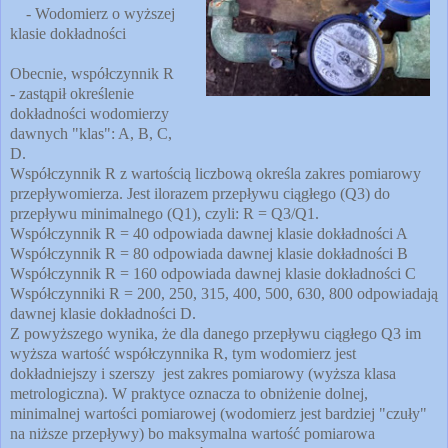
- Wodomierz o wyższej
klasie dokładności
Obecnie, współczynnik R
- zastąpił określenie
dokładności wodomierzy
dawnych "klas": A, B, C,
D.
Współczynnik R z wartością liczbową określa zakres pomiarowy
przepływomierza. Jest ilorazem przepływu ciągłego (Q3) do
przepływu minimalnego (Q1), czyli: R = Q3/Q1.
Współczynnik R = 40 odpowiada dawnej klasie dokładności A
Współczynnik R = 80 odpowiada dawnej klasie dokładności B
Współczynnik R = 160 odpowiada dawnej klasie dokładności C
Współczynniki R = 200, 250, 315, 400, 500, 630, 800 odpowiadają
dawnej klasie dokładności D.
Z powyższego wynika, że dla danego przepływu ciągłego Q3 im
wyższa wartość współczynnika R, tym wodomierz jest
dokładniejszy i szerszy jest zakres pomiarowy (wyższa klasa
metrologiczna). W praktyce oznacza to obniżenie dolnej,
minimalnej wartości pomiarowej (wodomierz jest bardziej "czuły"
na niższe przepływy) bo maksymalna wartość pomiarowa