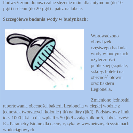
Podwyższono dopuszczalne stężenie m.in. dla antymonu (do 10
µg/l) i selenu (do 20 µg/l) - patrz na tabele.
Szczegółowe badania wody w budynkach:
Wprowadzono
obowiązek
częstszego badania
wody w budynkach
użyteczności
publicznej (szpitale,
szkoły, hotele) na
obecność ołowiu
oraz bakterii
Legionella.
Zmieniono jednostki
raportowania obecności bakterii Legionella w ciepłej wodzie z
jednostek tworzących kolonie (jtk) na litry (jtk/l). Podstawowy limit
to < 1000 jtk/l, a dla szpitali < 50 jtk/l - załącznik nr 5, tabela część
E - Parametry istotne dla oceny ryzyka w wewnętrznych systemach
wodociągowych.